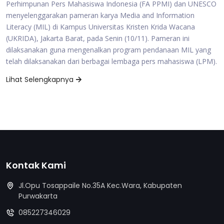
Perhimpunan Pers Mahasiswa Indonesia (FA PPMI) dan UNESCO
menyelenggarakan pameran karya Media and Information
Literacy (MIL) di Kampus Universitas Kristen Krida Wacana
(UKRIDA), Jakarta Barat, pada Senin (10/11). Pameran ini
dilaksanakan guna mengenalkan program pendanaan MIL yang
telah dilaksanakan dari berbagai lembaga pers mahasiswa (LPM).
Lihat Selengkapnya
Kontak Kami
Jl.Opu Tosappaile No.35A Kec.Wara, Kabupaten
Purwakarta
085227346029