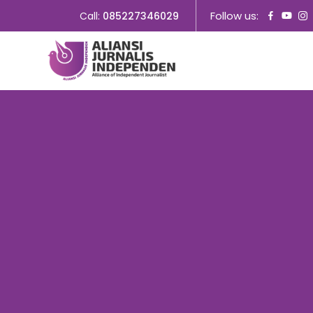
Follow us:
Call:
085227346029