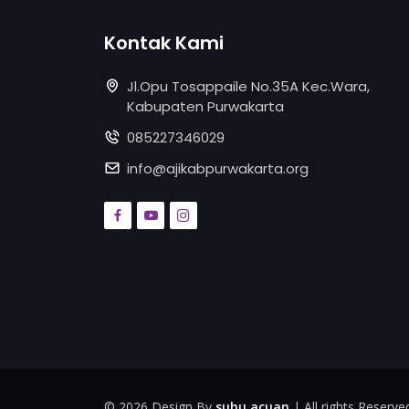
Kontak Kami
Jl.Opu Tosappaile No.35A Kec.Wara,
Kabupaten Purwakarta
085227346029
info@ajikabpurwakarta.org
©
2026 Design By
suhu acuan
| All rights Reserve