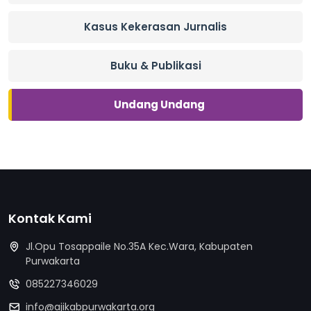
Kasus Kekerasan Jurnalis
Buku & Publikasi
Undang Undang
Kontak Kami
Jl.Opu Tosappaile No.35A Kec.Wara, Kabupaten
Purwakarta
085227346029
info@ajikabpurwakarta.org