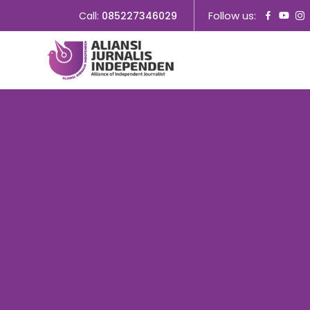
Follow us:
Call:
085227346029