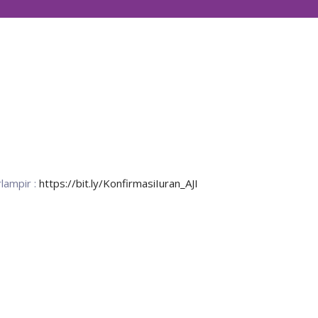
lampir :
https://bit.ly/KonfirmasiIuran_AJI