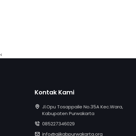
<
Kontak Kami
Jl.Opu Tosappaile No.35A Kec.Wara,
Kabupaten Purwakarta
085227346029
info@ajikabpurwakarta.org