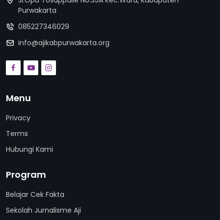
Jl.Opu Tosappaile No.35A Kec.Wara, Kabupaten
Purwakarta
085227346029
info@ajikabpurwakarta.org
Menu
Privacy
Terms
Hubungi Kami
Program
Belajar Cek Fakta
Sekolah Jurnalisme Aji