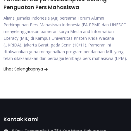
Penguatan Pers Mahasiswa
Aliansi Jurnalis Indonesia (AJI) bersama Forum Alumni
Perhimpunan Pers Mahasiswa Indonesia (FA PPMI) dan UNESCO
menyelenggarakan pameran karya Media and Information
Literacy (MIL) di Kampus Universitas Kristen Krida Wacana
(UKRIDA), Jakarta Barat, pada Senin (10/11). Pameran ini
dilaksanakan guna mengenalkan program pendanaan MIL yang
telah dilaksanakan dari berbagai lembaga pers mahasiswa (LPM).
Lihat Selengkapnya
Kontak Kami